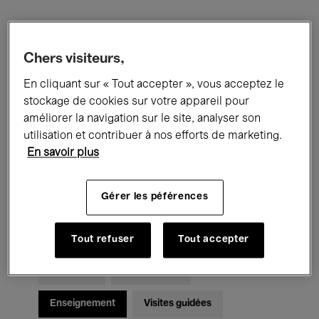
Filtres
Chers visiteurs,
Tous les événements
Concerts
En cliquant sur « Tout accepter », vous acceptez le
stockage de cookies sur votre appareil pour
Expositions
Films
Performances
améliorer la navigation sur le site, analyser son
utilisation et contribuer à nos efforts de marketing.
Rencontres & Débats
Jazz
En savoir plus
Musique classique
Global Music
Gérer les péférences
Musique électronique
Tout refuser
Tout accepter
Pour tous
Kids’ Palace
Enseignement
Visites guidées