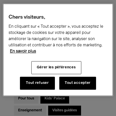
Filtres
Chers visiteurs,
En cliquant sur « Tout accepter », vous acceptez le
Tous les événements
Concerts
stockage de cookies sur votre appareil pour
améliorer la navigation sur le site, analyser son
Expositions
Films
Performances
utilisation et contribuer à nos efforts de marketing.
En savoir plus
Rencontres & Débats
Jazz
Musique classique
Global Music
Gérer les péférences
Musique électronique
Tout refuser
Tout accepter
Pour tous
Kids’ Palace
Enseignement
Visites guidées