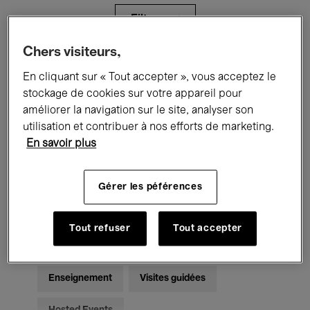
Filtres
Chers visiteurs,
Tous les événements
Concerts
En cliquant sur « Tout accepter », vous acceptez le
stockage de cookies sur votre appareil pour
Expositions
Films
Performances
améliorer la navigation sur le site, analyser son
utilisation et contribuer à nos efforts de marketing.
Rencontres & Débats
Jazz
En savoir plus
Musique classique
Global Music
Gérer les péférences
Musique électronique
Tout refuser
Tout accepter
Pour tous
Kids’ Palace
Enseignement
Visites guidées