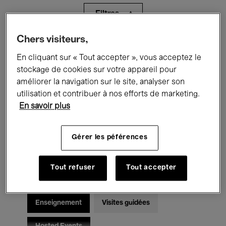
Filtres
Chers visiteurs,
Tous les événements
Concerts
En cliquant sur « Tout accepter », vous acceptez le
Expositions
Films
Performances
stockage de cookies sur votre appareil pour
améliorer la navigation sur le site, analyser son
Rencontres & Débats
Jazz
utilisation et contribuer à nos efforts de marketing.
En savoir plus
Musique classique
Global Music
Gérer les péférences
Musique électronique
Tout refuser
Tout accepter
Pour tous
Kids’ Palace
Enseignement
Visites guidées