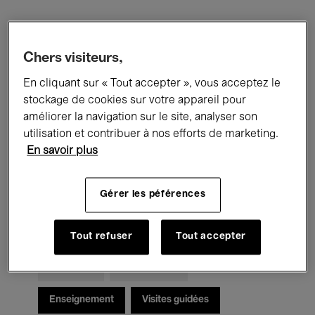
Filtres
Chers visiteurs,
Tous les événements
Concerts
En cliquant sur « Tout accepter », vous acceptez le
stockage de cookies sur votre appareil pour
Expositions
Films
Performances
améliorer la navigation sur le site, analyser son
utilisation et contribuer à nos efforts de marketing.
Rencontres & Débats
Jazz
En savoir plus
Musique classique
Global Music
Gérer les péférences
Musique électronique
Tout refuser
Tout accepter
Pour tous
Kids’ Palace
Enseignement
Visites guidées