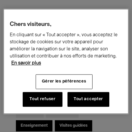
Filtres
Chers visiteurs,
Tous les événements
Concerts
En cliquant sur « Tout accepter », vous acceptez le
stockage de cookies sur votre appareil pour
Expositions
Films
Performances
améliorer la navigation sur le site, analyser son
utilisation et contribuer à nos efforts de marketing.
Rencontres & Débats
Jazz
En savoir plus
Musique classique
Global Music
Gérer les péférences
Musique électronique
Tout refuser
Tout accepter
Pour tous
Kids’ Palace
Enseignement
Visites guidées