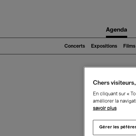
Main
Agenda
navigation
Main
navigation
Concerts
Expositions
Films
(level
2)
Ce q
Chers visiteurs,
En cliquant sur « T
améliorer la navigat
savoir plus
Au
Gérer les péfére