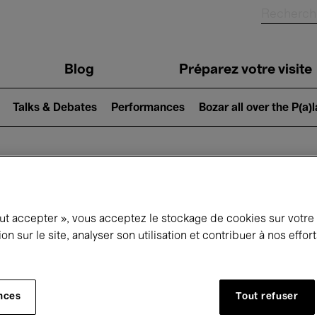
Blog
Préparez votre visite
Talks & Debates
Performances
Bozar all over the P(a)
ui se passe à 
out accepter », vous acceptez le stockage de cookies sur votre
ion sur le site, analyser son utilisation et contribuer à nos effo
jourd'hui
Prochains 7 jours
Mois
nces
Tout refuser
Dimanche 01 - Mardi 31 Mars 2026