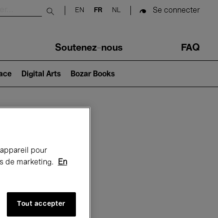
Se connecter
EN
FR
NL
Submit search
Soutenez-nous
FAQ
lace
Digital Arts
Bozar Books
Bozar
 appareil pour
rts de marketing.
En
Tout accepter