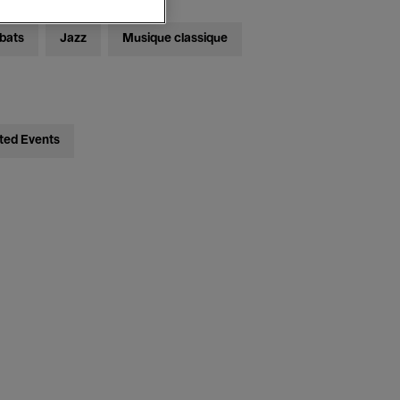
bats
Jazz
Musique classique
ted Events