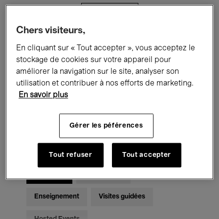
Filtres
Chers visiteurs,
Tous les événements
Concerts
En cliquant sur « Tout accepter », vous acceptez le
stockage de cookies sur votre appareil pour
Expositions
Films
Performances
améliorer la navigation sur le site, analyser son
utilisation et contribuer à nos efforts de marketing.
Rencontres & Débats
Jazz
En savoir plus
Musique classique
Global Music
Gérer les péférences
Musique électronique
Tout refuser
Tout accepter
Pour tous
Kids’ Palace
Enseignement
Visites guidées