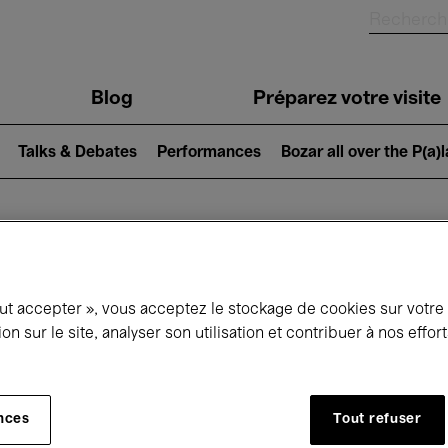
Blog
Préparez votre visite
Talks & Debates
Performances
Bozar all over the P(a)
ui se passe à 
out accepter », vous acceptez le stockage de cookies sur votre
ion sur le site, analyser son utilisation et contribuer à nos effo
jourd'hui
Prochains 7 jours
Mois
nces
Tout refuser
Mercredi 01 - Vendredi 31 Juillet 2026