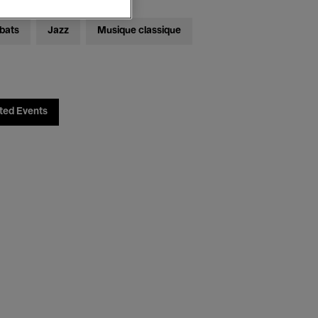
bats
Jazz
Musique classique
ted Events