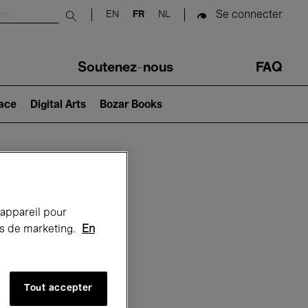
Se connecter
EN
FR
NL
Submit search
Soutenez-nous
FAQ
lace
Digital Arts
Bozar Books
Bozar
 appareil pour
rts de marketing.
En
Tout accepter