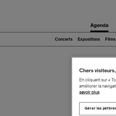
Main
Agenda
navigation
Main
navigation
Concerts
Expositions
Films
(level
2)
Ce q
Chers visiteurs,
En cliquant sur « T
améliorer la navigat
savoir plus
Au
Gérer les péfére