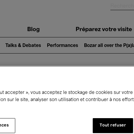
Blog
Préparez votre visite
Talks & Debates
Performances
Bozar all over the P(a)
ui se passe à 
out accepter », vous acceptez le stockage de cookies sur votre
ion sur le site, analyser son utilisation et contribuer à nos effo
jourd'hui
Prochains 7 jours
Octobre
nces
Tout refuser
Jeudi 01 - Samedi 31 Octobre 2026