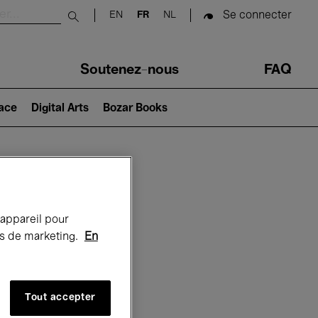
Se connecter
EN
FR
NL
Submit search
Soutenez-nous
FAQ
lace
Digital Arts
Bozar Books
Bozar
 appareil pour
rts de marketing.
En
Tout accepter