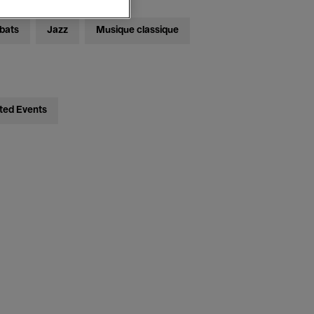
bats
Jazz
Musique classique
ted Events