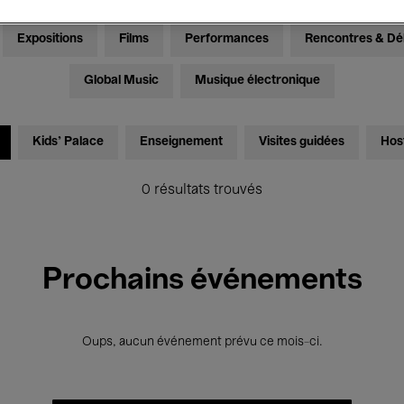
Expositions
Films
Performances
Rencontres & Dé
Global Music
Musique électronique
Kids’ Palace
Enseignement
Visites guidées
Hos
0 résultats trouvés
Prochains événements
Oups, aucun événement prévu ce mois-ci.