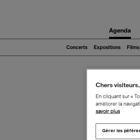
Main
Agenda
navigation
Main
navigation
Concerts
Expositions
Films
(level
2)
Ce q
Chers visiteurs,
En cliquant sur « T
améliorer la navigat
savoir plus
Au
Gérer les péfére