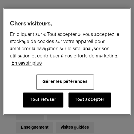
Filtres
Chers visiteurs,
En cliquant sur « Tout accepter », vous acceptez le
Tous les événements
Concerts
stockage de cookies sur votre appareil pour
Expositions
Films
Performances
améliorer la navigation sur le site, analyser son
utilisation et contribuer à nos efforts de marketing.
Rencontres & Débats
Jazz
En savoir plus
Musique classique
Global Music
Gérer les péférences
Musique électronique
Tout refuser
Tout accepter
Pour tous
Kids’ Palace
Enseignement
Visites guidées