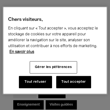
Filtres
Chers visiteurs,
En cliquant sur « Tout accepter », vous acceptez le
Tous les événements
Concerts
stockage de cookies sur votre appareil pour
Expositions
Films
Performances
améliorer la navigation sur le site, analyser son
utilisation et contribuer à nos efforts de marketing.
Rencontres & Débats
Jazz
En savoir plus
Musique classique
Global Music
Gérer les péférences
Musique électronique
Tout refuser
Tout accepter
Pour tous
Kids’ Palace
Enseignement
Visites guidées