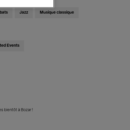
bats
Jazz
Musique classique
ted Events
s bientôt à Bozar !