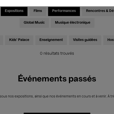
Expositions
Films
Performances
Rencontres & Dé
Global Music
Musique électronique
Kids’ Palace
Enseignement
Visites guidées
Hos
0 résultats trouvés
Événements passés
us nos expositions, ainsi que nos événements en cours et à venir. À trè