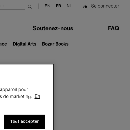
Se connecter
EN
FR
NL
Submit search
Soutenez-nous
FAQ
lace
Digital Arts
Bozar Books
Bozar
 appareil pour
rts de marketing.
En
Tout accepter