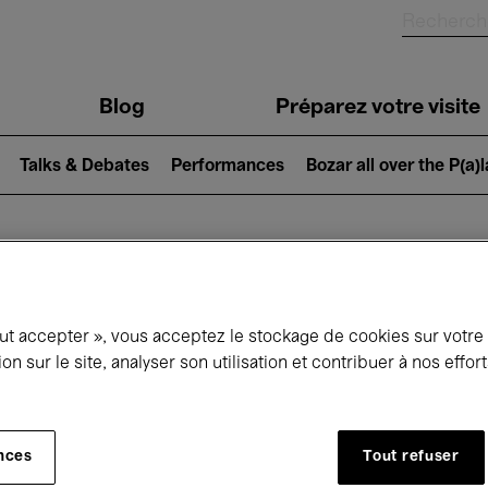
Blog
Préparez votre visite
Talks & Debates
Performances
Bozar all over the P(a)
ui se passe à 
out accepter », vous acceptez le stockage de cookies sur votre
ion sur le site, analyser son utilisation et contribuer à nos effo
jourd'hui
Prochains 7 jours
Mois
nces
Tout refuser
Vendredi 20 - Vendredi 27 Février 2026