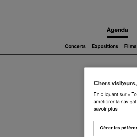
Main
Agenda
navigation
Main
navigation
Concerts
Expositions
Films
(level
2)
Ce q
Chers visiteurs,
En cliquant sur « T
améliorer la navigat
savoir plus
Au
Gérer les péfére