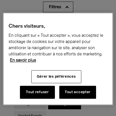
Filtres
Tous les événements
Concerts
Chers visiteurs,
En cliquant sur « Tout accepter », vous acceptez le
Expositions
Films
Performances
stockage de cookies sur votre appareil pour
Rencontres & Débats
Jazz
améliorer la navigation sur le site, analyser son
utilisation et contribuer à nos efforts de marketing.
Musique classique
Global Music
En savoir plus
Musique électronique
Gérer les péférences
Pour tous
Kids’ Palace
Tout refuser
Tout accepter
Enseignement
Visites guidées