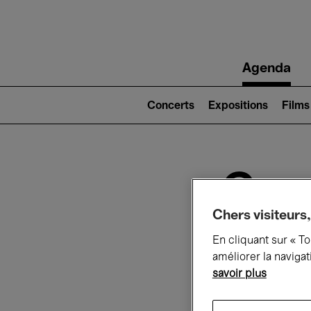
Main
Agenda
navigation
Main
navigation
Concerts
Expositions
Films
(level
2)
Ce q
Chers visiteurs,
En cliquant sur « T
Au
améliorer la navigat
savoir plus