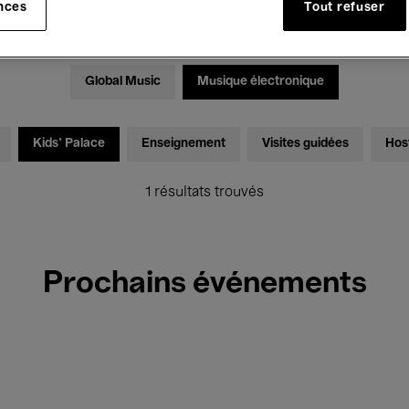
nces
Tout refuser
Expositions
Films
Performances
Rencontres & Dé
Global Music
Musique électronique
Kids’ Palace
Enseignement
Visites guidées
Hos
1 résultats trouvés
Prochains événements