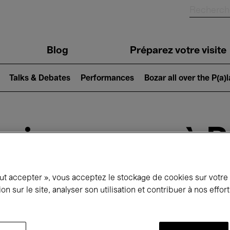
Blog
Préparez votre visite
Talks & Debates
Performances
Bozar all over the P(a)
ui se passe à 
out accepter », vous acceptez le stockage de cookies sur votre
jourd'hui
Prochains 7 jours
Septembre
ion sur le site, analyser son utilisation et contribuer à nos effo
Mardi 01 - Mercredi 30 Septembre 2026