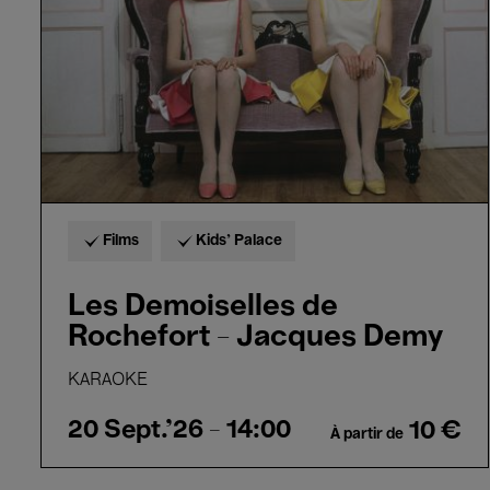
-
Jacques
Demy
Films
Kids’ Palace
Les Demoiselles de
Rochefort - Jacques Demy
KARAOKE
20 Sept.'26
- 14:00
10 €
À partir de