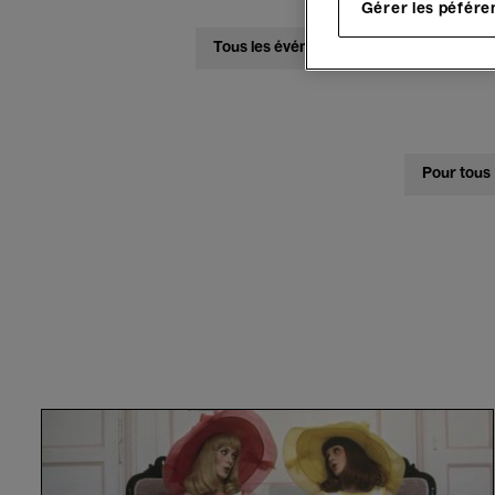
Gérer les péfére
Tous les événements
Concerts
Pour tous
Les
Demoiselles
de
Rochefort