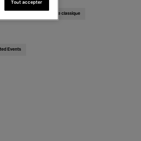
Tout accepter
bats
Jazz
Musique classique
ted Events