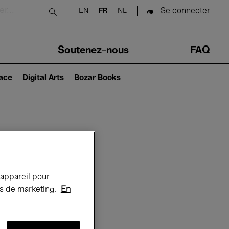
Se connecter
EN
FR
NL
Submit search
Soutenez-nous
FAQ
lace
Digital Arts
Bozar Books
Bozar
 appareil pour
rts de marketing.
En