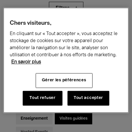
Filtres
Chers visiteurs,
Tous les événements
Concerts
En cliquant sur « Tout accepter », vous acceptez le
Expositions
Films
Performances
stockage de cookies sur votre appareil pour
améliorer la navigation sur le site, analyser son
Rencontres & Débats
Jazz
utilisation et contribuer à nos efforts de marketing.
En savoir plus
Musique classique
Global Music
Gérer les péférences
Musique électronique
Tout refuser
Tout accepter
Pour tous
Kids’ Palace
Enseignement
Visites guidées