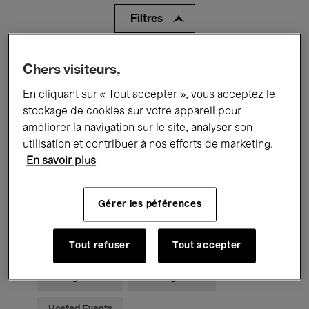
Filtres
Tous les événements
Concerts
Chers visiteurs,
En cliquant sur « Tout accepter », vous acceptez le
Expositions
Films
Performances
stockage de cookies sur votre appareil pour
Rencontres & Débats
Jazz
améliorer la navigation sur le site, analyser son
utilisation et contribuer à nos efforts de marketing.
Musique classique
Global Music
En savoir plus
Musique électronique
Gérer les péférences
Pour tous
Kids’ Palace
Tout refuser
Tout accepter
Enseignement
Visites guidées