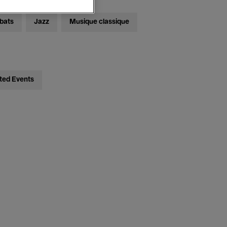
bats
Jazz
Musique classique
ted Events