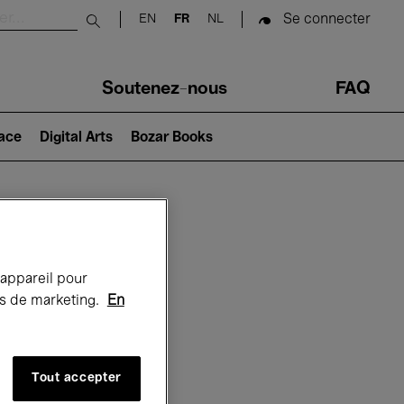
Se connecter
EN
FR
NL
Submit search
Soutenez-nous
FAQ
lace
Digital Arts
Bozar Books
Bozar
 appareil pour
rts de marketing.
En
Tout accepter