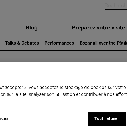
Blog
Préparez votre visite
Talks & Debates
Performances
Bozar all over the P(a)
ui se passe à 
out accepter », vous acceptez le stockage de cookies sur votre
ion sur le site, analyser son utilisation et contribuer à nos effo
jourd'hui
Prochains 7 jours
Décembre
nces
Tout refuser
Mardi 01 - Jeudi 31 Décembre 2026