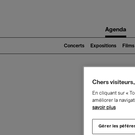
Main
Agenda
navigation
Main
navigation
Concerts
Expositions
Films
(level
2)
Ce q
Chers visiteurs,
En cliquant sur « T
améliorer la navigat
savoir plus
Au
Gérer les péfére