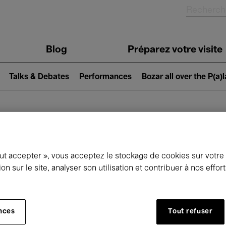
Blog
Préparez votre visite
Talks & Debates
Performances
Bozar all over the P(a)
ui se passe à 
out accepter », vous acceptez le stockage de cookies sur votre
ion sur le site, analyser son utilisation et contribuer à nos effo
jourd'hui
Prochains 7 jours
Janvier
nces
Tout refuser
Vendredi 01 - Dimanche 31 Janvier 2027