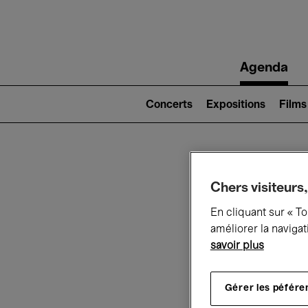
Main
Agenda
navigation
Main
navigation
Concerts
Expositions
Films
(level
2)
Ce q
Chers visiteurs,
En cliquant sur « T
améliorer la navigat
savoir plus
Au
Gérer les péfére