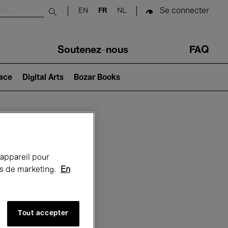
Se connecter
EN
FR
NL
Submit search
Soutenez-nous
FAQ
lace
Digital Arts
Bozar Books
Bozar
 appareil pour
rts de marketing.
En
Tout accepter