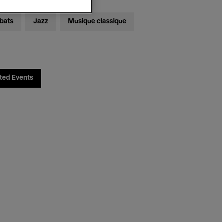
bats
Jazz
Musique classique
ted Events