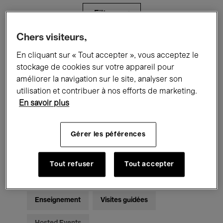
Filtres
Chers visiteurs,
Tous les événements
Concerts
En cliquant sur « Tout accepter », vous acceptez le
stockage de cookies sur votre appareil pour
Expositions
Films
Performances
améliorer la navigation sur le site, analyser son
utilisation et contribuer à nos efforts de marketing.
Rencontres & Débats
Jazz
En savoir plus
Musique classique
Global Music
Gérer les péférences
Musique électronique
Tout refuser
Tout accepter
Pour tous
Kids’ Palace
Enseignement
Visites guidées