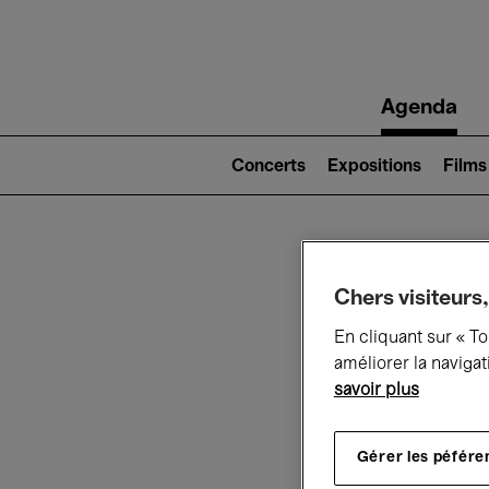
Main
Agenda
navigation
Main
navigation
Concerts
Expositions
Films
(level
2)
Ce q
Chers visiteurs,
En cliquant sur « T
améliorer la navigat
savoir plus
Au
Gérer les péfére