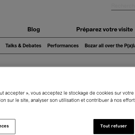
Blog
Préparez votre visite
Talks & Debates
Performances
Bozar all over the P(a)
ui se passe à 
out accepter », vous acceptez le stockage de cookies sur votre
ion sur le site, analyser son utilisation et contribuer à nos effo
jourd'hui
Prochains 7 jours
Novembre
nces
Tout refuser
Dimanche 01 - Lundi 30 Novembre 2026