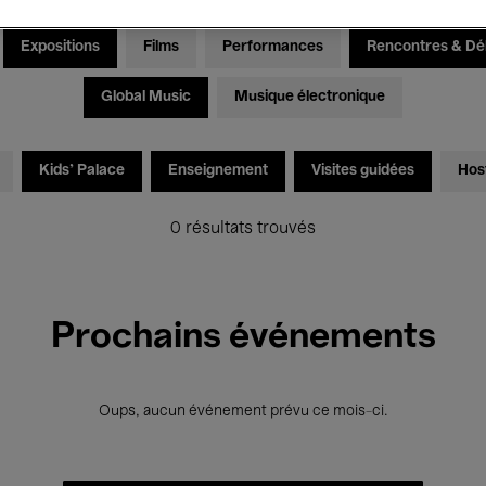
Expositions
Films
Performances
Rencontres & Dé
Global Music
Musique électronique
Kids’ Palace
Enseignement
Visites guidées
Hos
0 résultats trouvés
Prochains événements
Oups, aucun événement prévu ce mois-ci.