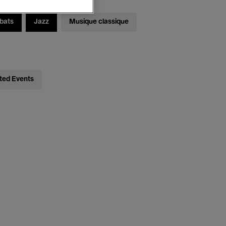
bats
Jazz
Musique classique
ted Events