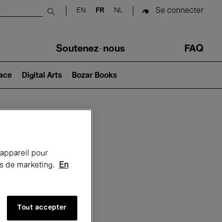
Se connecter
EN
FR
NL
Submit search
Soutenez-nous
FAQ
lace
Digital Arts
Bozar Books
Bozar
 appareil pour
rts de marketing.
En
Tout accepter