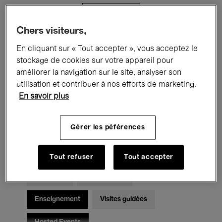
Filtres
Chers visiteurs,
Tous les événements
Concerts
En cliquant sur « Tout accepter », vous acceptez le
stockage de cookies sur votre appareil pour
Expositions
Films
Performances
améliorer la navigation sur le site, analyser son
utilisation et contribuer à nos efforts de marketing.
Rencontres & Débats
Jazz
En savoir plus
Musique classique
Global Music
Gérer les péférences
Musique électronique
Tout refuser
Tout accepter
Pour tous
Kids’ Palace
Enseignement
Visites guidées