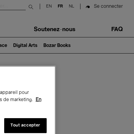
Se connecter
EN
FR
NL
Submit search
Soutenez-nous
FAQ
lace
Digital Arts
Bozar Books
Bozar
 appareil pour
rts de marketing.
En
Tout accepter