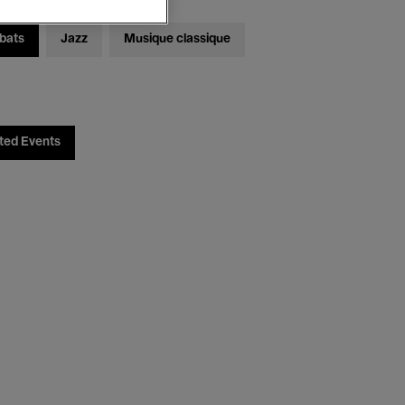
bats
Jazz
Musique classique
ted Events