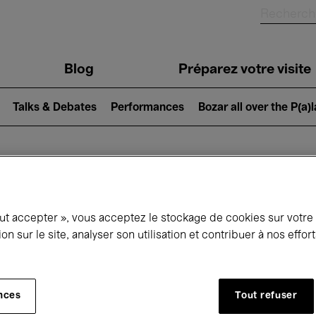
Blog
Préparez votre visite
Talks & Debates
Performances
Bozar all over the P(a)
ui se passe à 
out accepter », vous acceptez le stockage de cookies sur votre
ion sur le site, analyser son utilisation et contribuer à nos effo
jourd'hui
Prochains 7 jours
Mois
nces
Tout refuser
Lundi 01 - Mardi 30 Juin 2026