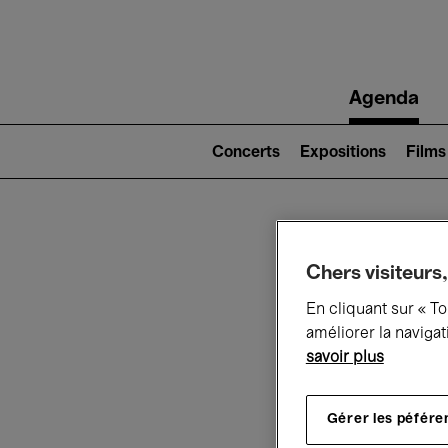
Main
Agenda
navigation
Main
navigation
Concerts
Expositions
Films
(level
2)
Ce q
Chers visiteurs,
En cliquant sur « T
améliorer la navigat
savoir plus
Au
Gérer les péfére