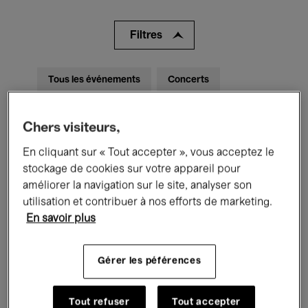
Filtres
Tous les événements
Concerts
Expositions
Films
Performances
Chers visiteurs,
Rencontres & Débats
Jazz
En cliquant sur « Tout accepter », vous acceptez le
stockage de cookies sur votre appareil pour
Musique classique
Global Music
améliorer la navigation sur le site, analyser son
utilisation et contribuer à nos efforts de marketing.
Musique électronique
En savoir plus
Gérer les péférences
Pour tous
Kids’ Palace
Enseignement
Visites guidées
Tout refuser
Tout accepter