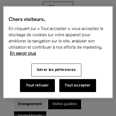
Filtres
Chers visiteurs,
Tous les événements
Concerts
En cliquant sur « Tout accepter », vous acceptez le
stockage de cookies sur votre appareil pour
Expositions
Films
Performances
améliorer la navigation sur le site, analyser son
utilisation et contribuer à nos efforts de marketing.
Rencontres & Débats
Jazz
En savoir plus
Musique classique
Global Music
Gérer les péférences
Musique électronique
Tout refuser
Tout accepter
Pour tous
Kids’ Palace
Enseignement
Visites guidées