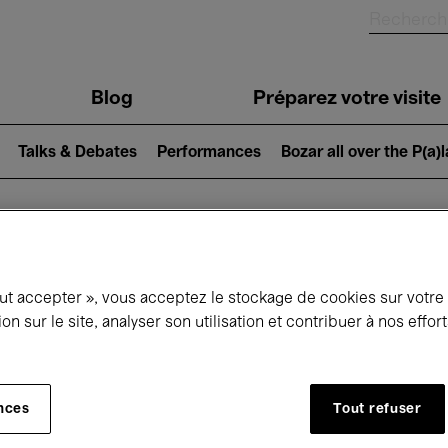
Blog
Préparez votre visite
Talks & Debates
Performances
Bozar all over the P(a)
ui se passe à 
out accepter », vous acceptez le stockage de cookies sur votre
ion sur le site, analyser son utilisation et contribuer à nos effo
jourd'hui
Prochains 7 jours
Mois
nces
Tout refuser
Mercredi 13 - Jeudi 21 Mai 2026