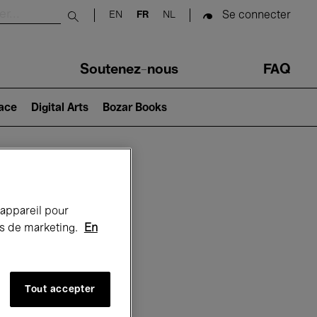
Se connecter
EN
FR
NL
Submit search
Soutenez-nous
FAQ
lace
Digital Arts
Bozar Books
Bozar
 appareil pour
rts de marketing.
En
Tout accepter