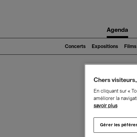
Main
Agenda
navigation
Main
navigation
Concerts
Expositions
Films
(level
2)
Ce q
Chers visiteurs,
En cliquant sur « T
améliorer la navigat
savoir plus
Au
Gérer les péfére