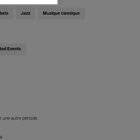
bats
Jazz
Musique classique
ted Events
r une autre période.
té