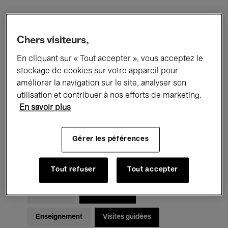
Filtres
Chers visiteurs,
En cliquant sur « Tout accepter », vous acceptez le
Tous les événements
Concerts
stockage de cookies sur votre appareil pour
Expositions
Films
Performances
améliorer la navigation sur le site, analyser son
utilisation et contribuer à nos efforts de marketing.
Rencontres & Débats
Jazz
En savoir plus
Musique classique
Global Music
Gérer les péférences
Musique électronique
Tout refuser
Tout accepter
Pour tous
Kids’ Palace
Enseignement
Visites guidées