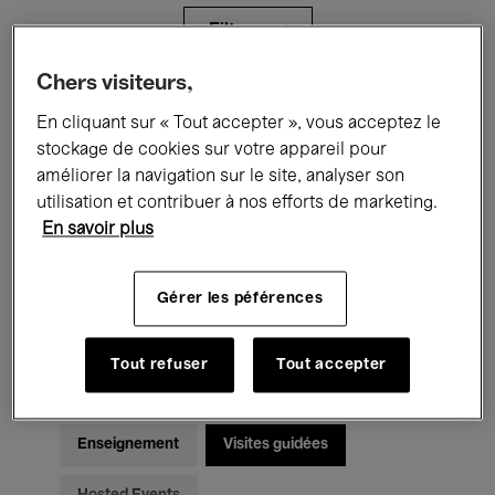
Filtres
Chers visiteurs,
Tous les événements
Concerts
En cliquant sur « Tout accepter », vous acceptez le
stockage de cookies sur votre appareil pour
Expositions
Films
Performances
améliorer la navigation sur le site, analyser son
utilisation et contribuer à nos efforts de marketing.
Rencontres & Débats
Jazz
En savoir plus
Musique classique
Global Music
Gérer les péférences
Musique électronique
Tout refuser
Tout accepter
Pour tous
Kids’ Palace
Enseignement
Visites guidées