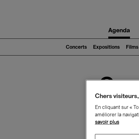
Main
Agenda
navigation
Main
navigation
Concerts
Expositions
Films
(level
2)
Ce q
Chers visiteurs,
En cliquant sur « T
Au
améliorer la navigat
savoir plus