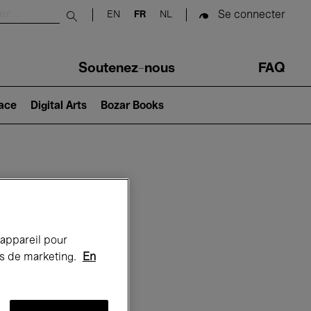
Se connecter
EN
FR
NL
Submit search
Soutenez-nous
FAQ
lace
Digital Arts
Bozar Books
Bozar
 appareil pour
rts de marketing.
En