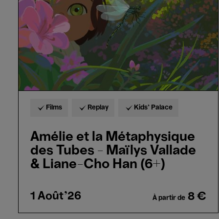
des
Tubes
-
Maïlys
Vallade
&
Liane-
Cho
Han
(6+)
Films
Replay
Kids’ Palace
Amélie et la Métaphysique
des Tubes - Maïlys Vallade
& Liane-Cho Han (6+)
1 Août'26
8 €
À partir de