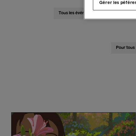
Gérer les péfére
Tous les événements
Concerts
Pour tous
Amélie
et
la
Métaphysique