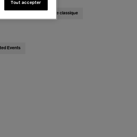
Tout accepter
bats
Jazz
Musique classique
ted Events