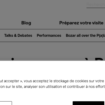
Blog
Préparez votre visite
Talks & Debates
Performances
Bozar all over the P(a)
ui se passe à 
out accepter », vous acceptez le stockage de cookies sur votre
jourd'hui
Prochains 7 jours
Mois
ion sur le site, analyser son utilisation et contribuer à nos effo
Mercredi 01 - Vendredi 31 Juillet 2026