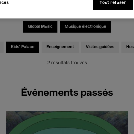
nces
Tout refuser
Expositions
Films
Performances
Rencontres & Dé
Global Music
Musique électronique
Kids’ Palace
Enseignement
Visites guidées
Hos
2 résultats trouvés
Événements passés
Ponyo
-
Hayao
Miyazaki