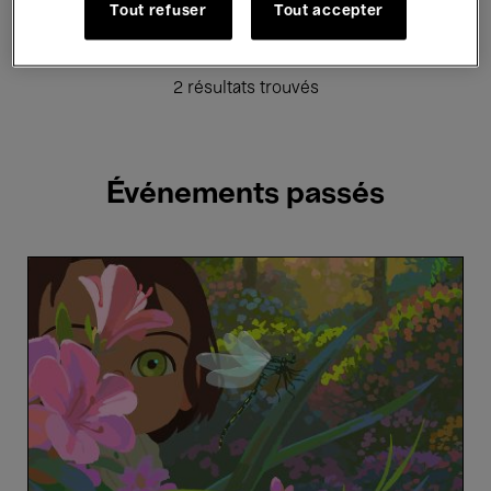
Tout refuser
Tout accepter
Hosted Events
2 résultats trouvés
Événements passés
Amélie
et
la
Métaphysique
des
Tubes
-
Maïlys
Vallade
&
Liane-
Cho