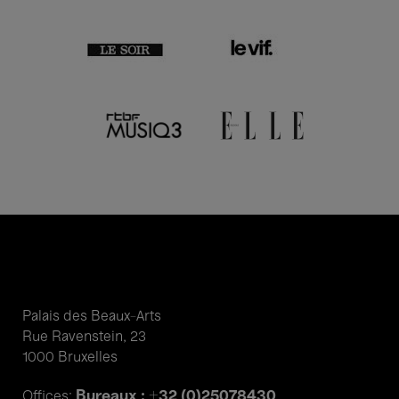
Palais des Beaux-Arts
Rue Ravenstein, 23
1000 Bruxelles
Bureaux : +32 (0)25078430
Offices: