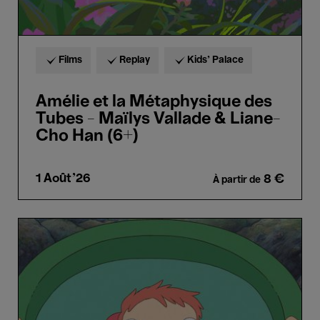
Han
(6+)
Films
Replay
Kids’ Palace
Amélie et la Métaphysique des
Tubes - Maïlys Vallade & Liane-
Cho Han (6+)
1 Août'26
8 €
À partir de
Ponyo
-
Hayao
Miyazaki