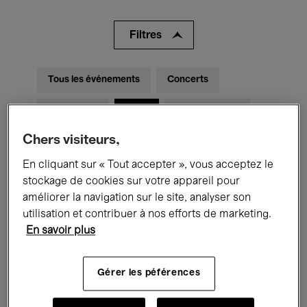
Filtres
Tous les événements
Concerts
Expositions
Films
Performances
Chers visiteurs,
Rencontres & Débats
Jazz
En cliquant sur « Tout accepter », vous acceptez le
Musique classique
Global Music
stockage de cookies sur votre appareil pour
améliorer la navigation sur le site, analyser son
Musique électronique
utilisation et contribuer à nos efforts de marketing.
En savoir plus
Pour tous
Kids’ Palace
Gérer les péférences
Enseignement
Visites guidées