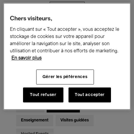
Filtres
Chers visiteurs,
Tous les événements
Concerts
En cliquant sur « Tout accepter », vous acceptez le
stockage de cookies sur votre appareil pour
Expositions
Films
Performances
améliorer la navigation sur le site, analyser son
utilisation et contribuer à nos efforts de marketing.
Rencontres & Débats
Jazz
En savoir plus
Musique classique
Global Music
Gérer les péférences
Musique électronique
Tout refuser
Tout accepter
Pour tous
Kids’ Palace
Enseignement
Visites guidées