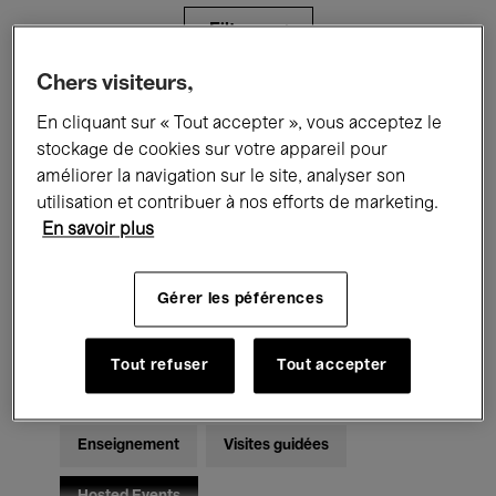
Filtres
Chers visiteurs,
Tous les événements
Concerts
En cliquant sur « Tout accepter », vous acceptez le
stockage de cookies sur votre appareil pour
Expositions
Films
Performances
améliorer la navigation sur le site, analyser son
utilisation et contribuer à nos efforts de marketing.
Rencontres & Débats
Jazz
En savoir plus
Musique classique
Global Music
Gérer les péférences
Musique électronique
Tout refuser
Tout accepter
Pour tous
Kids’ Palace
Enseignement
Visites guidées