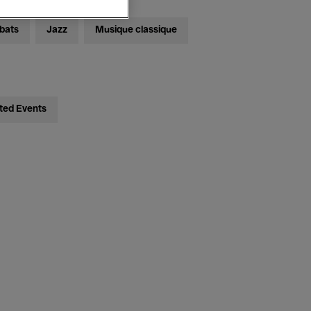
bats
Jazz
Musique classique
ted Events