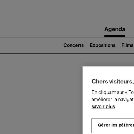
Main
Agenda
navigation
Main
navigation
Concerts
Expositions
Films
(level
2)
Ce q
Chers visiteurs,
En cliquant sur « T
améliorer la navigat
savoir plus
Au
Gérer les péfére