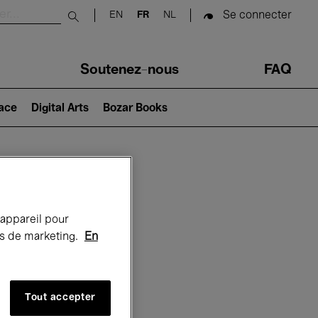
Se connecter
EN
FR
NL
Submit search
Soutenez-nous
FAQ
lace
Digital Arts
Bozar Books
Bozar
 appareil pour
rts de marketing.
En
Tout accepter