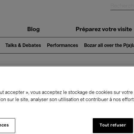
Blog
Préparez votre visite
Talks & Debates
Performances
Bozar all over the P(a)
ui se passe à 
out accepter », vous acceptez le stockage de cookies sur votre
ion sur le site, analyser son utilisation et contribuer à nos effo
jourd'hui
Prochains 7 jours
Mois
nces
Tout refuser
Mercredi 01 - Jeudi 30 Avril 2026