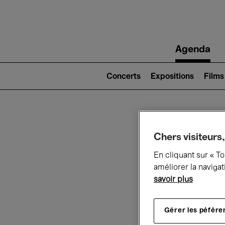
Main
Agenda
navigation
Main
navigation
Concerts
Expositions
Films
(level
2)
Ce q
Chers visiteurs,
En cliquant sur « T
améliorer la navigat
savoir plus
Au
Gérer les péfére