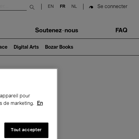
Se connecter
EN
FR
NL
Submit search
Soutenez-nous
FAQ
lace
Digital Arts
Bozar Books
Bozar
 appareil pour
rts de marketing.
En
Tout accepter