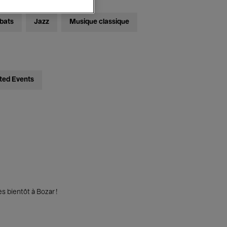
bats
Jazz
Musique classique
ted Events
s bientôt à Bozar !