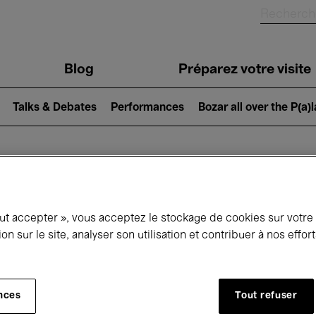
Blog
Préparez votre visite
Talks & Debates
Performances
Bozar all over the P(a)
ui se passe à 
out accepter », vous acceptez le stockage de cookies sur votre
ion sur le site, analyser son utilisation et contribuer à nos effo
jourd'hui
Prochains 7 jours
Mois
nces
Tout refuser
Mardi 12 - Mardi 19 Mai 2026