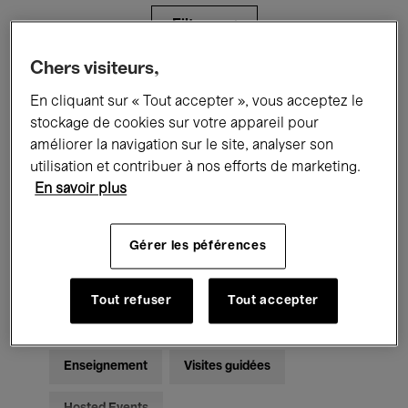
Filtres
Chers visiteurs,
Tous les événements
Concerts
En cliquant sur « Tout accepter », vous acceptez le
stockage de cookies sur votre appareil pour
Expositions
Films
Performances
améliorer la navigation sur le site, analyser son
utilisation et contribuer à nos efforts de marketing.
Rencontres & Débats
Jazz
En savoir plus
Musique classique
Global Music
Gérer les péférences
Musique électronique
Tout refuser
Tout accepter
Pour tous
Kids’ Palace
Enseignement
Visites guidées