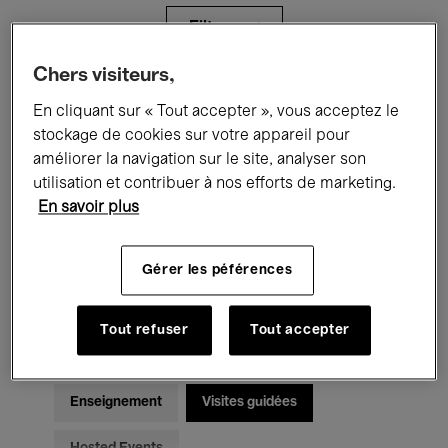
Filtres
Chers visiteurs,
Tous les événements
Concerts
En cliquant sur « Tout accepter », vous acceptez le
stockage de cookies sur votre appareil pour
Expositions
Films
Performances
améliorer la navigation sur le site, analyser son
utilisation et contribuer à nos efforts de marketing.
Rencontres & Débats
Jazz
En savoir plus
Musique classique
Global Music
Gérer les péférences
Musique électronique
Tout refuser
Tout accepter
Pour tous
Kids’ Palace
Enseignement
Visites guidées