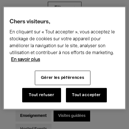
Filtres
Chers visiteurs,
Tous les événements
Concerts
En cliquant sur « Tout accepter », vous acceptez le
stockage de cookies sur votre appareil pour
Expositions
Films
Performances
améliorer la navigation sur le site, analyser son
utilisation et contribuer à nos efforts de marketing.
Rencontres & Débats
Jazz
En savoir plus
Musique classique
Global Music
Gérer les péférences
Musique électronique
Tout refuser
Tout accepter
Pour tous
Kids’ Palace
Enseignement
Visites guidées