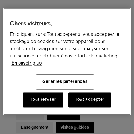
Filtres
Chers visiteurs,
En cliquant sur « Tout accepter », vous acceptez le
Tous les événements
Concerts
stockage de cookies sur votre appareil pour
Expositions
Films
Performances
améliorer la navigation sur le site, analyser son
utilisation et contribuer à nos efforts de marketing.
Rencontres & Débats
Jazz
En savoir plus
Musique classique
Global Music
Gérer les péférences
Musique électronique
Tout refuser
Tout accepter
Pour tous
Kids’ Palace
Enseignement
Visites guidées