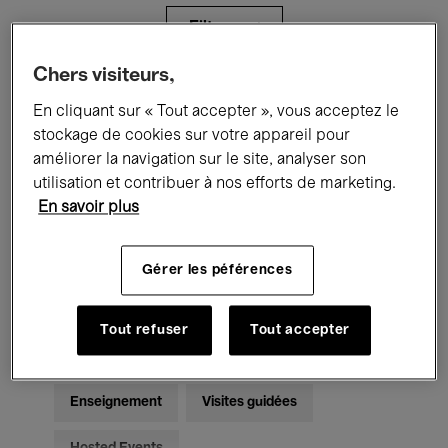
Filtres
Chers visiteurs,
Tous les événements
Concerts
En cliquant sur « Tout accepter », vous acceptez le
stockage de cookies sur votre appareil pour
Expositions
Films
Performances
améliorer la navigation sur le site, analyser son
utilisation et contribuer à nos efforts de marketing.
Rencontres & Débats
Jazz
En savoir plus
Musique classique
Global Music
Gérer les péférences
Musique électronique
Tout refuser
Tout accepter
Pour tous
Kids’ Palace
Enseignement
Visites guidées