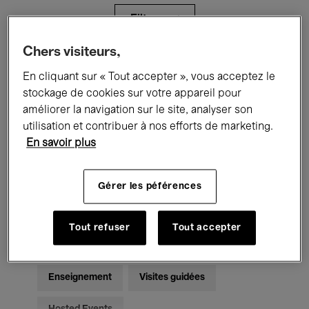
Filtres
Chers visiteurs,
Tous les événements
Concerts
En cliquant sur « Tout accepter », vous acceptez le
stockage de cookies sur votre appareil pour
Expositions
Films
Performances
améliorer la navigation sur le site, analyser son
utilisation et contribuer à nos efforts de marketing.
Rencontres & Débats
Jazz
En savoir plus
Musique classique
Global Music
Gérer les péférences
Musique électronique
Tout refuser
Tout accepter
Pour tous
Kids’ Palace
Enseignement
Visites guidées