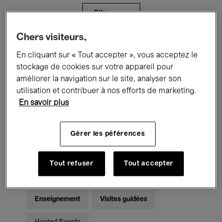
Filtres
Chers visiteurs,
Tous les événements
Concerts
En cliquant sur « Tout accepter », vous acceptez le
stockage de cookies sur votre appareil pour
Expositions
Films
Performances
améliorer la navigation sur le site, analyser son
utilisation et contribuer à nos efforts de marketing.
Rencontres & Débats
Jazz
En savoir plus
Musique classique
Global Music
Gérer les péférences
Musique électronique
Tout refuser
Tout accepter
Pour tous
Kids’ Palace
Enseignement
Visites guidées