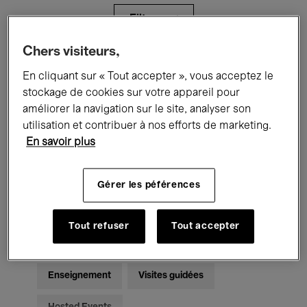
Filtres
Chers visiteurs,
Tous les événements
Concerts
En cliquant sur « Tout accepter », vous acceptez le
stockage de cookies sur votre appareil pour
Expositions
Films
Performances
améliorer la navigation sur le site, analyser son
utilisation et contribuer à nos efforts de marketing.
Rencontres & Débats
Jazz
En savoir plus
Musique classique
Global Music
Gérer les péférences
Musique électronique
Tout refuser
Tout accepter
Pour tous
Kids’ Palace
Enseignement
Visites guidées