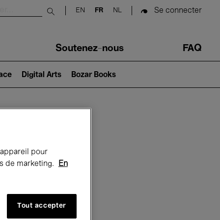
Se connecter
EN
FR
NL
Submit search
Soutenez-nous
FAQ
lace
Digital Arts
Bozar Books
Bozar
 appareil pour
rts de marketing.
En
Tout accepter