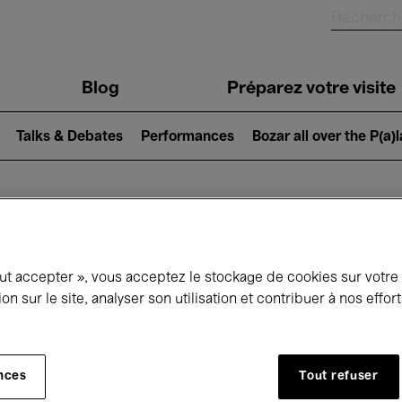
Blog
Préparez votre visite
Talks & Debates
Performances
Bozar all over the P(a)
ui se passe à 
out accepter », vous acceptez le stockage de cookies sur votre
ion sur le site, analyser son utilisation et contribuer à nos effo
jourd'hui
Prochains 7 jours
Mars
nces
Tout refuser
Lundi 01 - Mercredi 31 Mars 2027