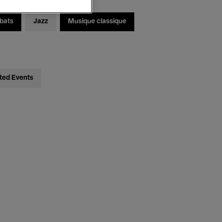
bats
Jazz
Musique classique
ted Events