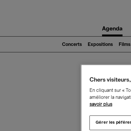
Main
Agenda
navigation
Main
navigation
Concerts
Expositions
Films
(level
2)
Ce q
Chers visiteurs,
En cliquant sur « T
améliorer la navigat
savoir plus
Au
Gérer les péfére