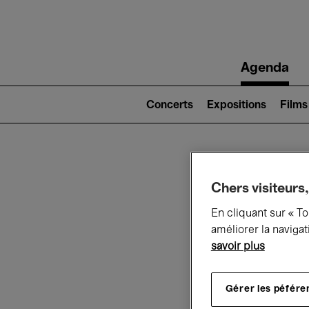
Main
Agenda
navigation
Main
navigation
Concerts
Expositions
Films
(level
2)
Ce q
Chers visiteurs,
En cliquant sur « T
améliorer la navigat
savoir plus
Au
Gérer les péfére