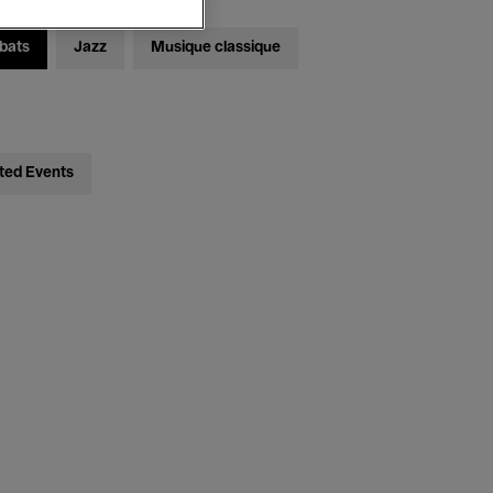
bats
Jazz
Musique classique
ted Events