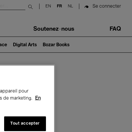
Se connecter
EN
FR
NL
Submit search
Soutenez-nous
FAQ
lace
Digital Arts
Bozar Books
Bozar
 appareil pour
rts de marketing.
En
Tout accepter