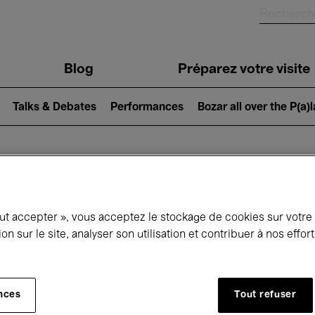
Blog
Préparez votre visite
Talks & Debates
Performances
Bozar all over the P(a)
ui se passe à 
out accepter », vous acceptez le stockage de cookies sur votre
ion sur le site, analyser son utilisation et contribuer à nos effo
jourd'hui
Prochains 7 jours
Avril
nces
Tout refuser
Jeudi 01 - Vendredi 30 Avril 2027