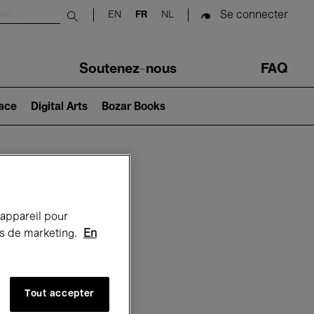
Se connecter
EN
FR
NL
Submit search
Soutenez-nous
FAQ
lace
Digital Arts
Bozar Books
Bozar
 appareil pour
rts de marketing.
En
Tout accepter