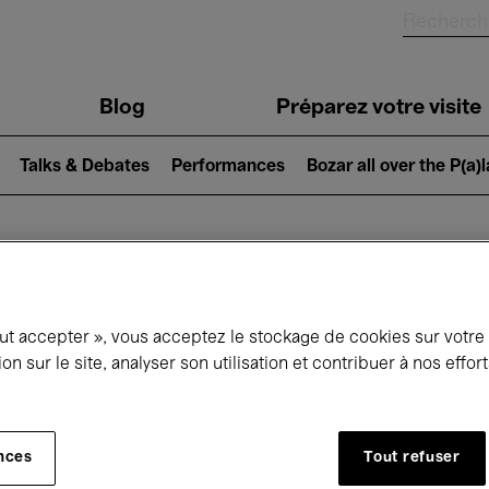
Blog
Préparez votre visite
Talks & Debates
Performances
Bozar all over the P(a)
ui se passe à 
out accepter », vous acceptez le stockage de cookies sur votre
ion sur le site, analyser son utilisation et contribuer à nos effo
jourd'hui
Prochains 7 jours
Mois
nces
Tout refuser
Vendredi 01 - Dimanche 31 Mai 2026