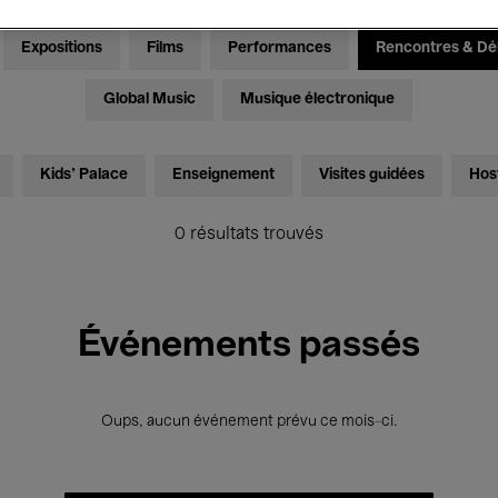
Expositions
Films
Performances
Rencontres & Dé
Global Music
Musique électronique
Kids’ Palace
Enseignement
Visites guidées
Hos
0 résultats trouvés
Événements passés
Oups, aucun événement prévu ce mois-ci.