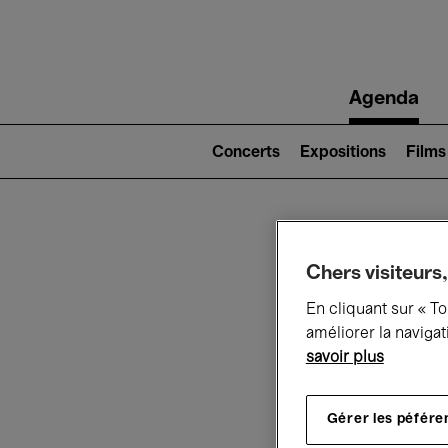
Main
Agenda
navigation
Main
navigation
Concerts
Expositions
Films
(level
2)
Ce q
Chers visiteurs,
En cliquant sur « T
améliorer la navigat
savoir plus
Au
Gérer les péfére