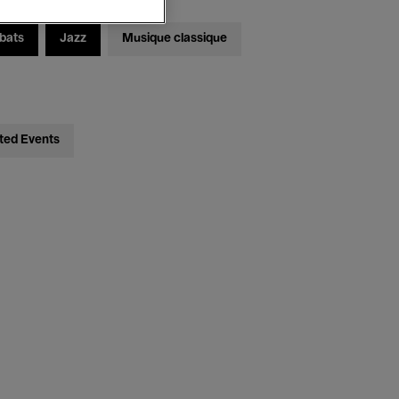
bats
Jazz
Musique classique
ted Events