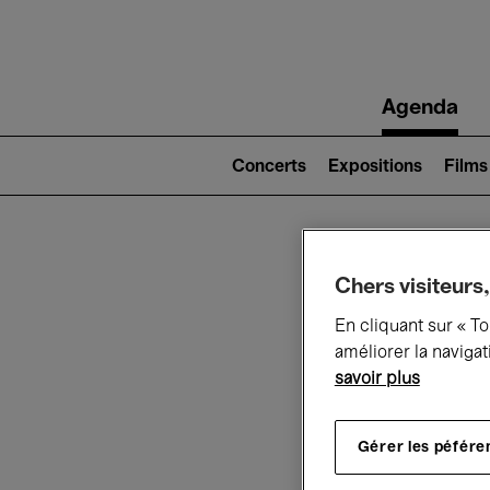
Main
Agenda
navigation
Main
navigation
Concerts
Expositions
Films
(level
2)
Ce q
Chers visiteurs,
En cliquant sur « T
améliorer la navigat
savoir plus
Au
Gérer les péfére