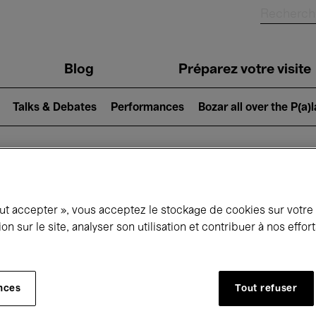
Blog
Préparez votre visite
Talks & Debates
Performances
Bozar all over the P(a)
ui se passe à 
out accepter », vous acceptez le stockage de cookies sur votre
ion sur le site, analyser son utilisation et contribuer à nos effo
jourd'hui
Prochains 7 jours
Mois
nces
Tout refuser
Vendredi 15 - Samedi 23 Mai 2026