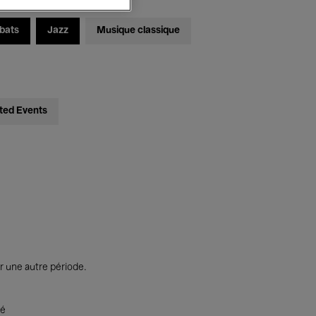
bats
Jazz
Musique classique
ted Events
r une autre période.
té