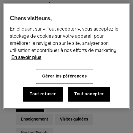
Filtres
Chers visiteurs,
Tous les événements
Concerts
En cliquant sur « Tout accepter », vous acceptez le
stockage de cookies sur votre appareil pour
Expositions
Films
Performances
améliorer la navigation sur le site, analyser son
utilisation et contribuer à nos efforts de marketing.
Rencontres & Débats
Jazz
En savoir plus
Musique classique
Global Music
Gérer les péférences
Musique électronique
Tout refuser
Tout accepter
Pour tous
Kids’ Palace
Enseignement
Visites guidées