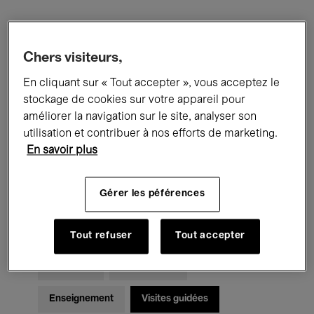
Filtres
Chers visiteurs,
Tous les événements
Concerts
En cliquant sur « Tout accepter », vous acceptez le
stockage de cookies sur votre appareil pour
Expositions
Films
Performances
améliorer la navigation sur le site, analyser son
utilisation et contribuer à nos efforts de marketing.
Rencontres & Débats
Jazz
En savoir plus
Musique classique
Global Music
Gérer les péférences
Musique électronique
Tout refuser
Tout accepter
Pour tous
Kids’ Palace
Enseignement
Visites guidées