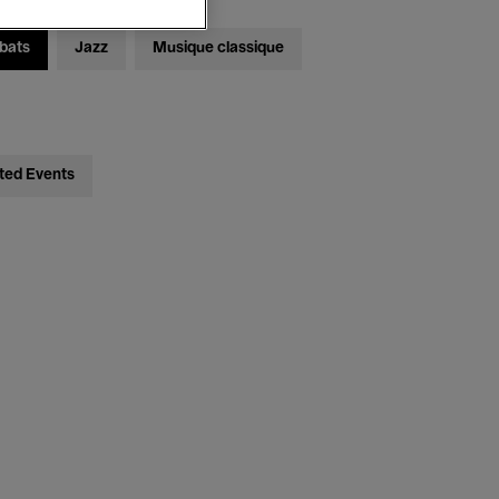
bats
Jazz
Musique classique
ted Events