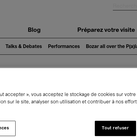
Blog
Préparez votre visite
Talks & Debates
Performances
Bozar all over the P(a)
ui se passe à 
out accepter », vous acceptez le stockage de cookies sur votre
ion sur le site, analyser son utilisation et contribuer à nos effo
jourd'hui
Prochains 7 jours
Mars
nces
Tout refuser
Lundi 01 - Mercredi 31 Mars 2027