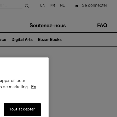
Se connecter
EN
FR
NL
Submit search
Soutenez-nous
FAQ
lace
Digital Arts
Bozar Books
Bozar
 appareil pour
rts de marketing.
En
Tout accepter