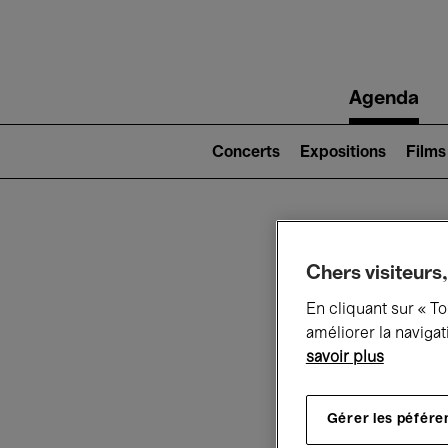
Main
Agenda
navigation
Main
navigation
Concerts
Expositions
Films
(level
2)
Ce q
Chers visiteurs,
En cliquant sur « T
améliorer la navigat
savoir plus
Au
Gérer les péfére