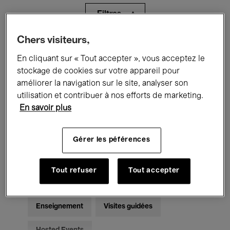
Filtres
Chers visiteurs,
Tous les événements
Concerts
En cliquant sur « Tout accepter », vous acceptez le
Expositions
Films
Performances
stockage de cookies sur votre appareil pour
améliorer la navigation sur le site, analyser son
Rencontres & Débats
Jazz
utilisation et contribuer à nos efforts de marketing.
En savoir plus
Musique classique
Global Music
Gérer les péférences
Musique électronique
Tout refuser
Tout accepter
Pour tous
Kids’ Palace
Enseignement
Visites guidées